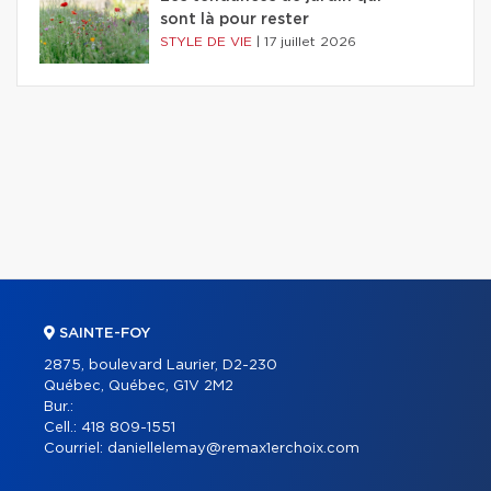
sont là pour rester
STYLE DE VIE
|
17 juillet 2026
SAINTE-FOY
2875, boulevard Laurier, D2-230
Québec, Québec, G1V 2M2
Bur.:
Cell.:
418 809-1551
Courriel:
daniellelemay@remax1erchoix.com