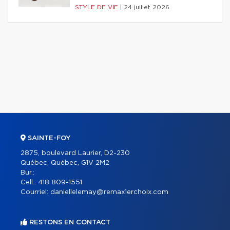
STYLE DE VIE
|
24 juillet 2026
SAINTE-FOY
2875, boulevard Laurier, D2-230
Québec, Québec, G1V 2M2
Bur.:
Cell.:
418 809-1551
Courriel:
daniellelemay@remax1erchoix.com
RESTONS EN CONTACT